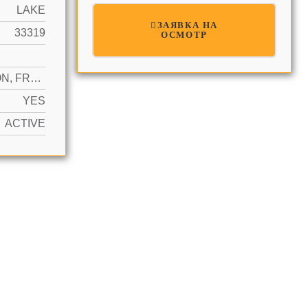
LAKE
ЗАЯВКА НА
33319
ОСМОТР
COMMON, FREE PARKING, ON STREET
YES
ACTIVE