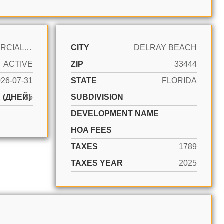
COMMERCIAL SALE
CITY
DELRAY BEACH
ACTIVE
ZIP
33444
026-07-31
STATE
FLORIDA
 (ДНЕЙ)
35
SUBDIVISION
DEVELOPMENT NAME
HOA FEES
TAXES
1789
TAXES YEAR
2025